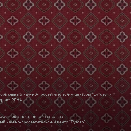
ориальным научно-просветительским центром "Бутово" и
держке РГНФ.
ww.sinodik.ru
строго обязательна.
й научно-просветительский центр "Бутово".