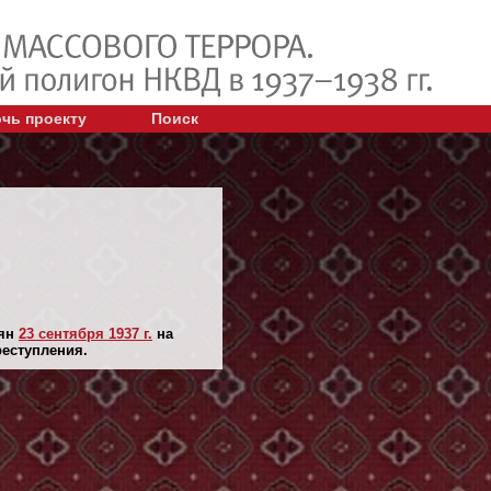
чь проекту
Поиск
лян
23 сентября 1937 г.
на
реступления.