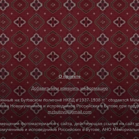
О проекте
Добавить или изменить информацию
е на Бутовском полигоне НКВД в 1937-1938 гг." создается Мем
ама Новомучеников и исповедников Российских в Бутове при под
mzbutovo@gmail.com
азмещении фотоматериалов с сайта, действующая ссылка на сайт
w
омучеников и исповедников Российских в Бутове, АНО Мемориальны