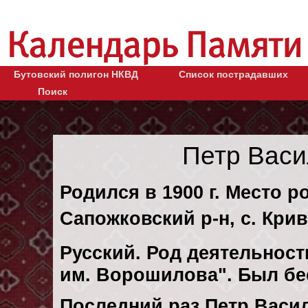
Бутовский полигон НКВД
Список пострадавших
Поиск
Петр Вас
Родился в 1900 г. Место р
Сапожковский р-н, с. Крив
Русский. Род деятельности
им. Ворошилова". Был б
Последний раз Петр Васи