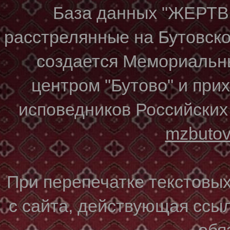
База данных "ЖЕР
расстрелянные на Бутовском
создается Мемориальн
центром "Бутово" и при
исповедников Российских
mzbuto
При перепечатке текстовы
с сайта, действующая ссы
обя