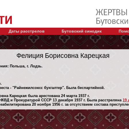
Даты расстрелов
Бутовский синодик
Помо
Фелиция Борисовна Карецкая
ния: Польша, г. Лодзь.
.
еста - "Райнежилсоюз: бухгалтер". Была беспартийной.
вна Карецкая была арестована 24 марта 1937 г.
КВД и Прокуратурой СССР 13 декaбря 1937 г. Была расстреляна
19 
абилитирована 20 ноября 1956 г. за отсутствием состава преступле