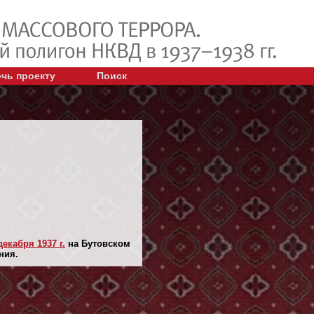
чь проекту
Поиск
декaбря 1937 г.
на Бутовском
ния.