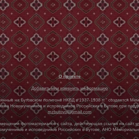
О проекте
Добавить или изменить информацию
е на Бутовском полигоне НКВД в 1937-1938 гг." создается Мем
ама Новомучеников и исповедников Российских в Бутове при под
mzbutovo@gmail.com
азмещении фотоматериалов с сайта, действующая ссылка на сайт
w
омучеников и исповедников Российских в Бутове, АНО Мемориальны