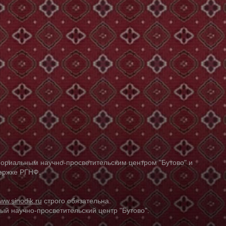
ориальным научно-просветительским центром "Бутово" и
держке РГНФ.
ww.sinodik.ru
строго обязательна.
й научно-просветительский центр "Бутово".