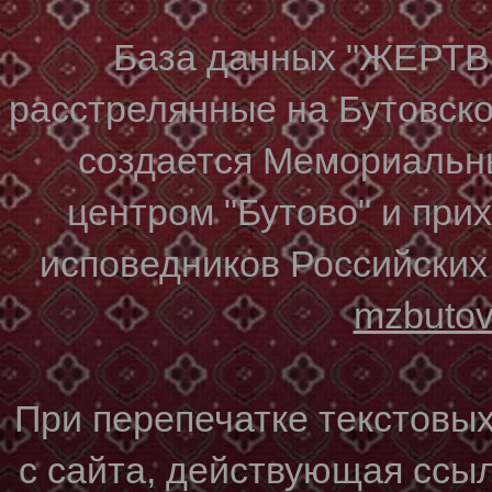
База данных "ЖЕР
расстрелянные на Бутовском
создается Мемориальн
центром "Бутово" и при
исповедников Российских
mzbuto
При перепечатке текстовы
с сайта, действующая ссы