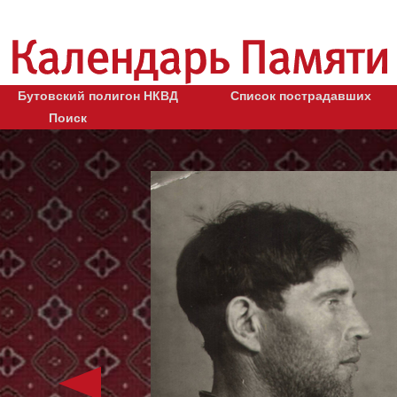
Бутовский полигон НКВД
Список пострадавших
Поиск