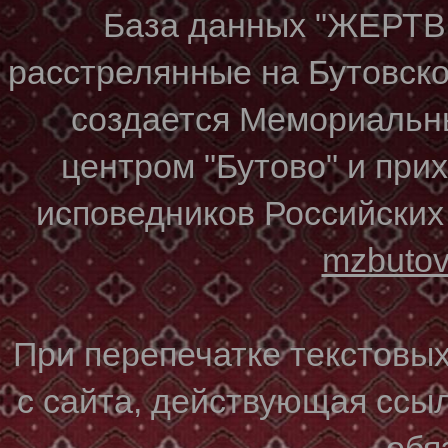
База данных "ЖЕР
расстрелянные на Бутовском
создается Мемориальн
центром "Бутово" и при
исповедников Российских
mzbuto
При перепечатке текстовы
с сайта, действующая ссы
обя