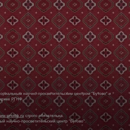
ориальным научно-просветительским центром "Бутово" и
держке РГНФ.
ww.sinodik.ru
строго обязательна.
й научно-просветительский центр "Бутово".