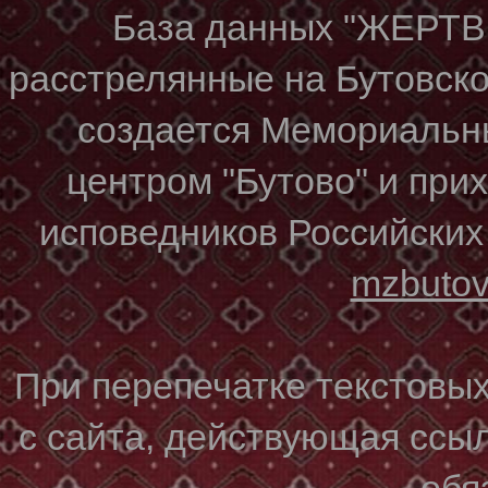
База данных "ЖЕР
расстрелянные на Бутовском
создается Мемориальн
центром "Бутово" и при
исповедников Российских
mzbuto
При перепечатке текстовы
с сайта, действующая ссы
обя