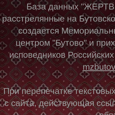
База данных "ЖЕР
расстрелянные на Бутовском
создается Мемориальн
центром "Бутово" и при
исповедников Российских
mzbuto
При перепечатке текстовы
с сайта, действующая ссы
обя