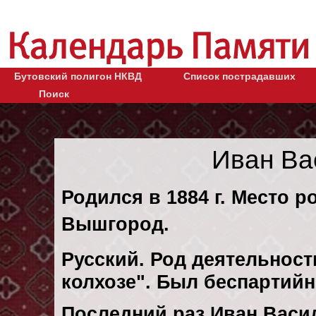
Бутовский полигон НКВД
Список пострадавших
Поиск
Иван Ва
Родился в 1884 г. Место р
Вышгород.
Русский. Род деятельност
колхозе". Был беспартий
Последний раз Иван Васи