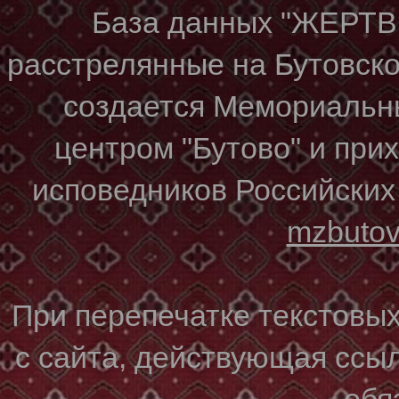
База данных "ЖЕР
расстрелянные на Бутовском
создается Мемориальн
центром "Бутово" и при
исповедников Российских
mzbuto
При перепечатке текстовы
с сайта, действующая ссы
обя