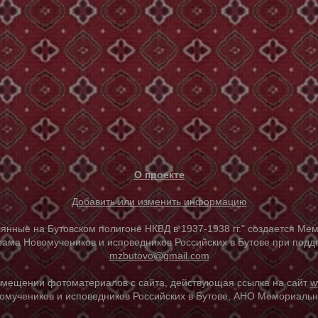
О проекте
Добавить или изменить информацию
е на Бутовском полигоне НКВД в 1937-1938 гг." создается Мем
ама Новомучеников и исповедников Российских в Бутове при под
mzbutovo@gmail.com
азмещении фотоматериалов с сайта, действующая ссылка на сайт
w
омучеников и исповедников Российских в Бутове, АНО Мемориальны