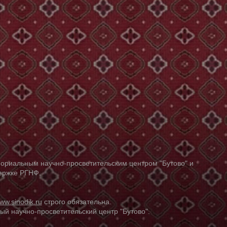
ориальным научно-просветительским центром "Бутово" и
держке РГНФ.
ww.sinodik.ru
строго обязательна.
й научно-просветительский центр "Бутово".