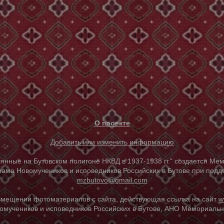
О проекте
Добавить или изменить информацию
е на Бутовском полигоне НКВД в 1937-1938 гг." создается Мем
ама Новомучеников и исповедников Российских в Бутове при под
mzbutovo@gmail.com
азмещении фотоматериалов с сайта, действующая ссылка на сайт
w
омучеников и исповедников Российских в Бутове, АНО Мемориальны