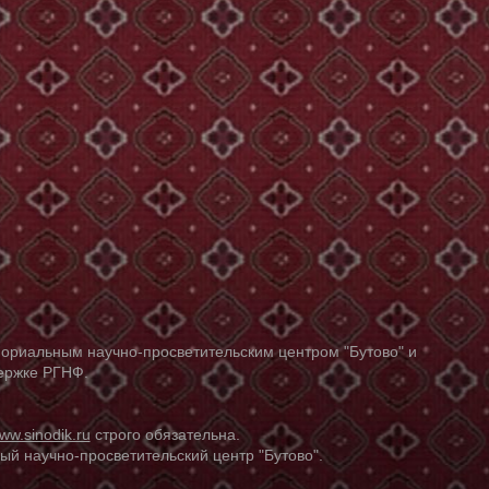
ориальным научно-просветительским центром "Бутово" и
держке РГНФ.
ww.sinodik.ru
строго обязательна.
й научно-просветительский центр "Бутово".