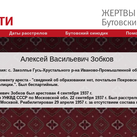
Даты расстрелов
Бутовский синодик
Помо
Алексей Васильевич Зобков
ения: с. Заколпье Гусь-Хрустального р-на Иваново-Промышленной об
оменту ареста - "сведений об образовании нет, почтальон Покровск
лиции.". Был беспартийным.
вич Зобков был арестован 4 сентября 1937 г.
 УНКВД СССР по Московской обл. 22 сентября 1937 г. Был расстре
осквой. Реабилитирован 29 апреля 1957 г. за отсутствием состава 