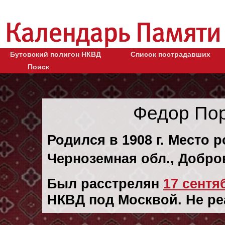
Бутовский полигон НКВД
Список пострадавших
Поиск
Федор По
Родился в 1908 г. Место 
Черноземная обл., Добров
Был расстрелян
17 сентяб
НКВД под Москвой. Не ре