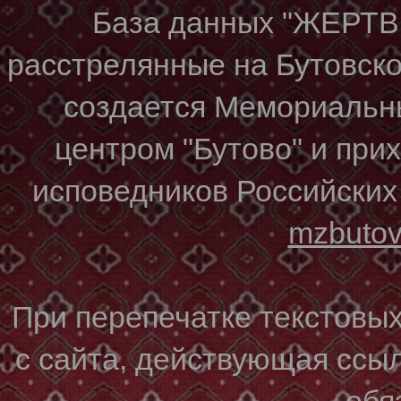
База данных "ЖЕР
расстрелянные на Бутовском
создается Мемориальн
центром "Бутово" и при
исповедников Российских
mzbuto
При перепечатке текстовы
с сайта, действующая ссы
обя