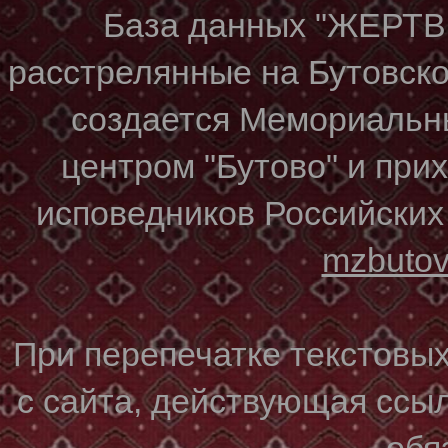
База данных "ЖЕР
расстрелянные на Бутовском
создается Мемориальн
центром "Бутово" и при
исповедников Российских
mzbuto
При перепечатке текстовы
с сайта, действующая ссы
обя