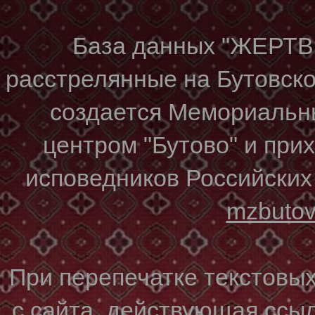
База данных "ЖЕР
расстрелянные на Бутовском
создается Мемориальн
центром "Бутово" и при
исповедников Российских
mzbuto
При перепечатке текстовы
с сайта, действующая ссы