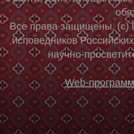
обя
Все права защищены. (с)
исповедников Российски
научно-просветите
Web-программи