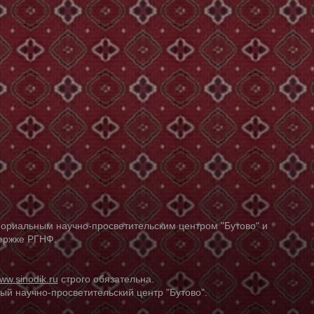
ориальным научно-просветительским центром "Бутово" и
держке РГНФ.
ww.sinodik.ru
строго обязательна.
й научно-просветительский центр "Бутово".