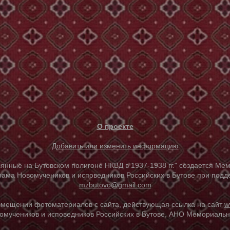
О проекте
Добавить или изменить информацию
е на Бутовском полигоне НКВД в 1937-1938 гг." создается Мем
ама Новомучеников и исповедников Российских в Бутове при под
mzbutovo@gmail.com
азмещении фотоматериалов с сайта, действующая ссылка на сайт
w
омучеников и исповедников Российских в Бутове, АНО Мемориальны