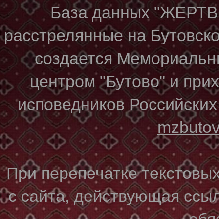
База данных "ЖЕР
расстрелянные на Бутовском
создается Мемориальн
центром "Бутово" и при
исповедников Российских
mzbuto
При перепечатке текстовы
с сайта, действующая ссы
обя