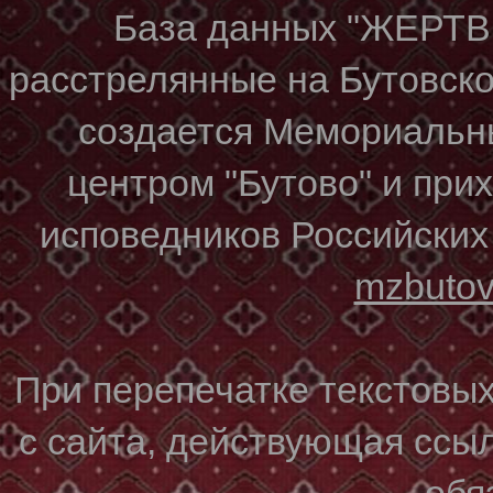
База данных "ЖЕР
расстрелянные на Бутовском
создается Мемориальн
центром "Бутово" и при
исповедников Российских
mzbuto
При перепечатке текстовы
с сайта, действующая ссы
обя