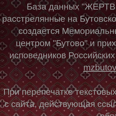
База данных "ЖЕР
расстрелянные на Бутовском
создается Мемориальн
центром "Бутово" и при
исповедников Российских
mzbuto
При перепечатке текстовы
с сайта, действующая ссы
обя