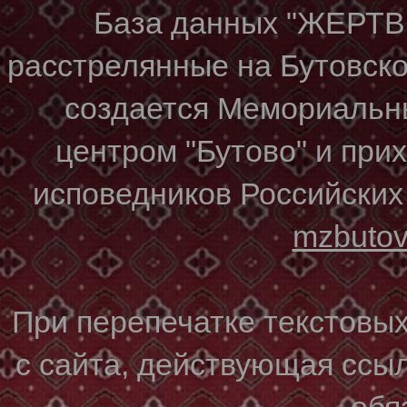
База данных "ЖЕР
расстрелянные на Бутовском
создается Мемориальн
центром "Бутово" и при
исповедников Российских
mzbuto
При перепечатке текстовы
с сайта, действующая ссы
обя