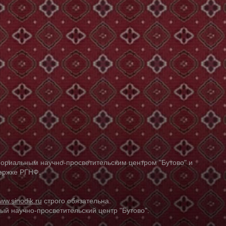
ориальным научно-просветительским центром "Бутово" и
держке РГНФ.
ww.sinodik.ru
строго обязательна.
й научно-просветительский центр "Бутово".