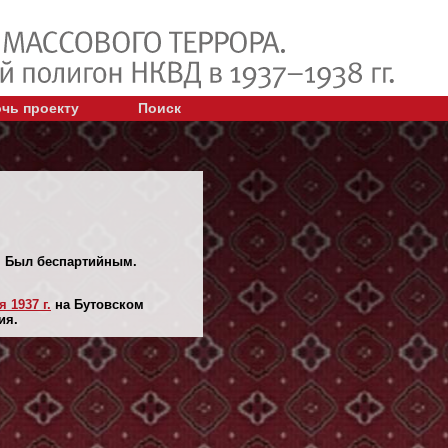
чь проекту
Поиск
". Был беспартийным.
 1937 г.
на Бутовском
ия.