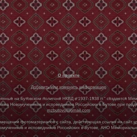
О проекте
Добавить или изменить информацию
е на Бутовском полигоне НКВД в 1937-1938 гг." создается Мем
ама Новомучеников и исповедников Российских в Бутове при под
mzbutovo@gmail.com
азмещении фотоматериалов с сайта, действующая ссылка на сайт
w
омучеников и исповедников Российских в Бутове, АНО Мемориальны