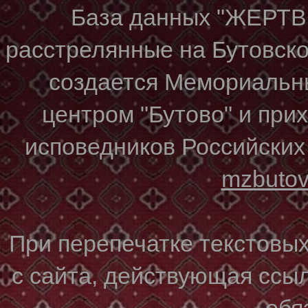
База данных "ЖЕР
расстрелянные на Бутовском
создается Мемориальн
центром "Бутово" и при
исповедников Российских
mzbuto
При перепечатке текстовы
с сайта, действующая ссы
обя