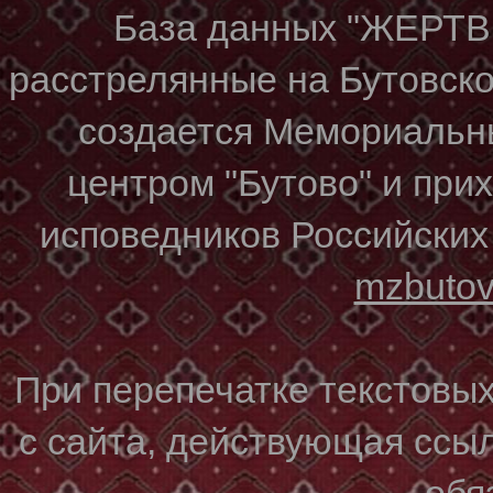
База данных "ЖЕР
расстрелянные на Бутовском
создается Мемориальн
центром "Бутово" и при
исповедников Российских
mzbuto
При перепечатке текстовы
с сайта, действующая ссы
обя