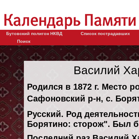
Бутовский полигон НКВД
Список пострадавших
Поиск
Василий Ха
Родился в 1872 г. Место р
Сафоновский р-н, с. Боря
Русский. Род деятельности
Борятино: сторож". Был 
Последний раз Василий Х