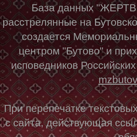
База данных "ЖЕР
расстрелянные на Бутовском
создается Мемориальн
центром "Бутово" и при
исповедников Российских
mzbuto
При перепечатке текстовы
с сайта, действующая ссы
обя