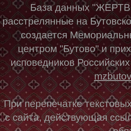
База данных "ЖЕР
расстрелянные на Бутовском
создается Мемориальн
центром "Бутово" и при
исповедников Российских
mzbuto
При перепечатке текстовы
с сайта, действующая ссы
обя