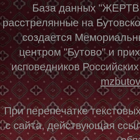
База данных "ЖЕР
расстрелянные на Бутовском
создается Мемориальн
центром "Бутово" и при
исповедников Российских
mzbuto
При перепечатке текстовы
с сайта, действующая ссы
обя