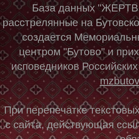
База данных "ЖЕР
расстрелянные на Бутовском
создается Мемориальн
центром "Бутово" и при
исповедников Российских
mzbuto
При перепечатке текстовы
с сайта, действующая ссы
обя