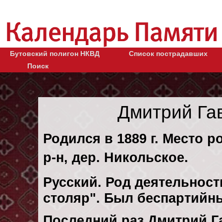
Бутовский полигон НКВД
Список пострадавших
Поиск
Дмитрий Га
Родился в 1889 г. Место 
р-н, дер. Никольское.
Русский. Род деятельност
столяр". Был беспартийн
Последний раз Дмитрий 