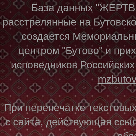
База данных "ЖЕР
расстрелянные на Бутовском
создается Мемориальн
центром "Бутово" и при
исповедников Российских
mzbuto
При перепечатке текстовы
с сайта, действующая ссы
обя