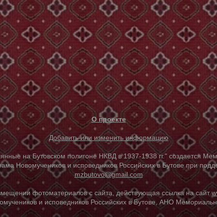
О проекте
Добавить или изменить информацию
е на Бутовском полигоне НКВД в 1937-1938 гг." создается Мем
ама Новомучеников и исповедников Российских в Бутове при под
mzbutovo@gmail.com
азмещении фотоматериалов с сайта, действующая ссылка на сайт
w
омучеников и исповедников Российских в Бутове, АНО Мемориальны