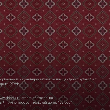
ориальным научно-просветительским центром "Бутово" и
держке РГНФ.
ww.sinodik.ru
строго обязательна.
й научно-просветительский центр "Бутово".