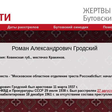
Даты расстрелов
Бутовский синодик
Помо
Роман Александрович Гродский
ния: Ковенская губ., местечко Кракинов.
еста - "Московское областное отделение треста Росснабсбыт: начал
рович Гродский был арестован 11 марта 1937 г.
НКВД и Прокуратуры СССР 29 июля 1938 г. Был расстрелян
27 август
абилитирован 18 декaбря 1961 г. за отсутствием состава преступле