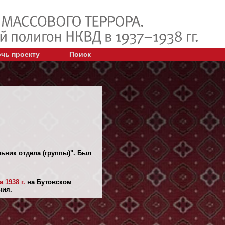
чь проекту
Поиск
ьник отдела (группы)". Был
а 1938 г.
на Бутовском
ния.