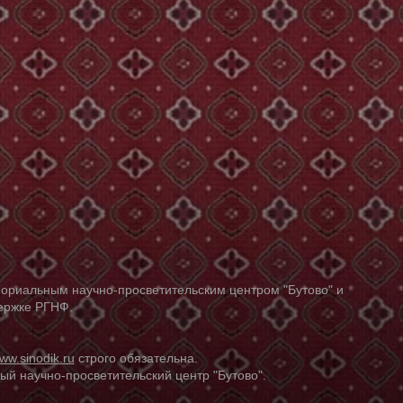
ориальным научно-просветительским центром "Бутово" и
держке РГНФ.
ww.sinodik.ru
строго обязательна.
й научно-просветительский центр "Бутово".