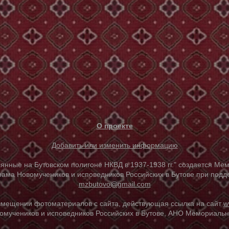
О проекте
Добавить или изменить информацию
е на Бутовском полигоне НКВД в 1937-1938 гг." создается Мем
ама Новомучеников и исповедников Российских в Бутове при под
mzbutovo@gmail.com
азмещении фотоматериалов с сайта, действующая ссылка на сайт
w
омучеников и исповедников Российских в Бутове, АНО Мемориальны