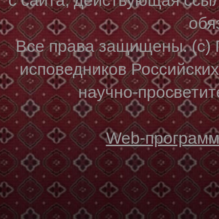
обя
Все права защищены. (с)
исповедников Российски
научно-просветите
Web-программи