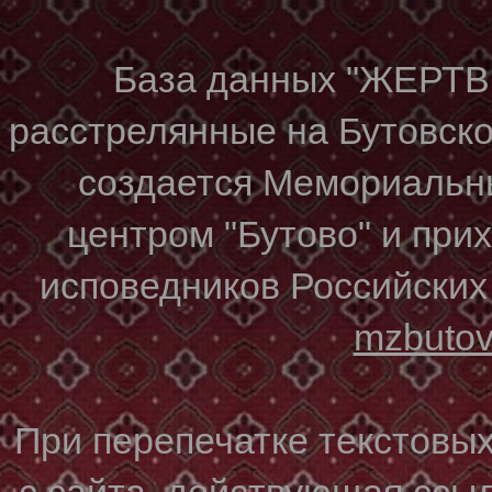
База данных "ЖЕР
расстрелянные на Бутовском
создается Мемориальн
центром "Бутово" и при
исповедников Российских
mzbuto
При перепечатке текстовы
с сайта, действующая ссы