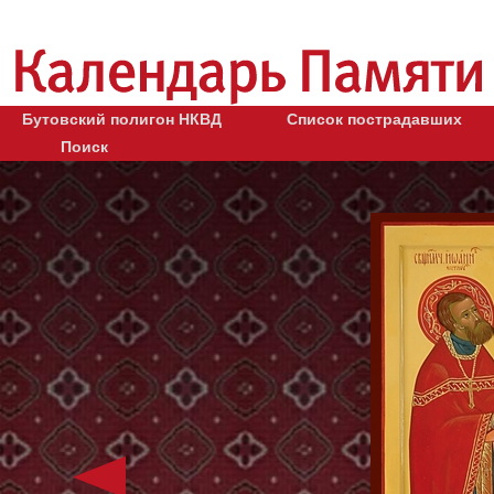
Бутовский полигон НКВД
Список пострадавших
Поиск