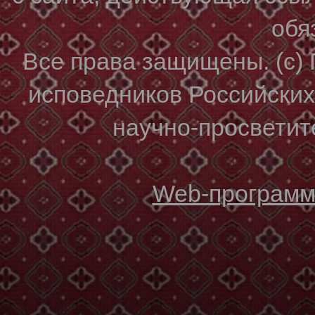
обя
Все права защищены. (с)
исповедников Российски
научно-просветите
Web-программи