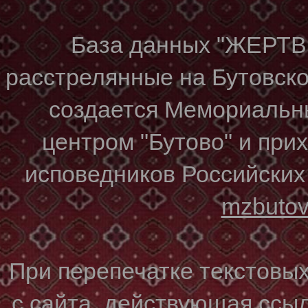
База данных "ЖЕР
расстрелянные на Бутовском
создается Мемориальн
центром "Бутово" и при
исповедников Российских
mzbuto
При перепечатке текстовы
с сайта, действующая ссы