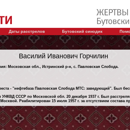
Даты расстрелов
Бутовский синодик
Помо
Василий Иванович Горчилин
ния: Московская обл., Истринский р-н, с. Павловская Слобода.
реста - "нефтебаза Павловская Слобода МТС: заведующий". Был бе
 УНКВД СССР по Московской обл. 20 декaбря 1937 г. Был расстрел
Москвой. Реабилитирован 15 июля 1957 г. за отсутствием состава п