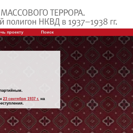
чь проекту
Поиск
спартийным.
ян
23 сентября 1937 г.
на
реступления.