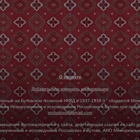
О проекте
Добавить или изменить информацию
е на Бутовском полигоне НКВД в 1937-1938 гг." создается Мем
ама Новомучеников и исповедников Российских в Бутове при под
mzbutovo@gmail.com
азмещении фотоматериалов с сайта, действующая ссылка на сайт
w
омучеников и исповедников Российских в Бутове, АНО Мемориальны