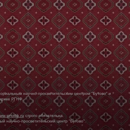
ориальным научно-просветительским центром "Бутово" и
держке РГНФ.
ww.sinodik.ru
строго обязательна.
й научно-просветительский центр "Бутово".