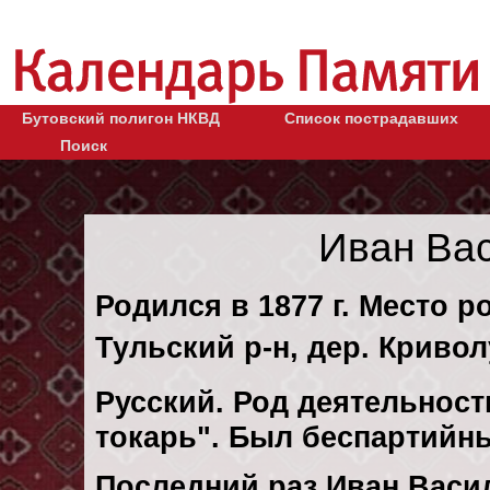
Бутовский полигон НКВД
Список пострадавших
Поиск
Иван Ва
Родился в 1877 г. Место р
Тульский р-н, дер. Кривол
Русский. Род деятельности
токарь". Был беспартийн
Последний раз Иван Васи