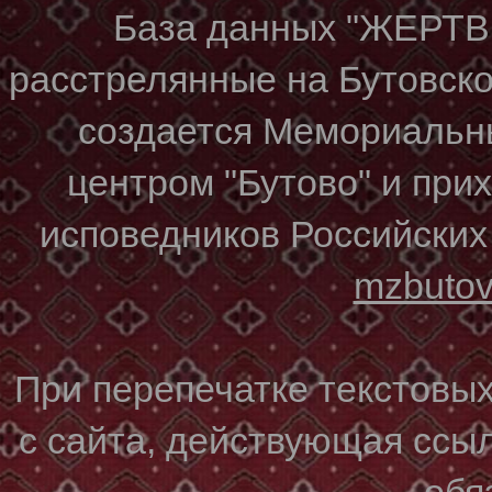
База данных "ЖЕР
расстрелянные на Бутовском
создается Мемориальн
центром "Бутово" и при
исповедников Российских
mzbuto
При перепечатке текстовы
с сайта, действующая ссы
обя