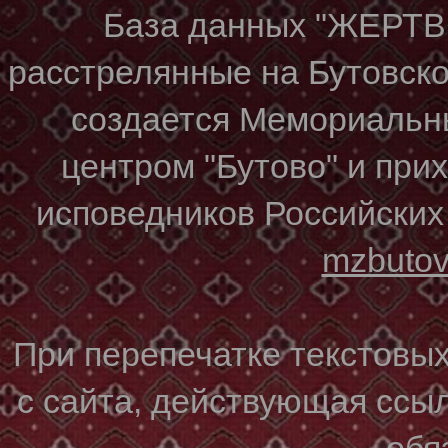
База данных "ЖЕР
расстрелянные на Бутовском
создается Мемориальн
центром "Бутово" и при
исповедников Российских
mzbuto
При перепечатке текстовы
с сайта, действующая ссы
обя