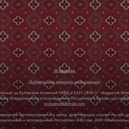
О проекте
Добавить или изменить информацию
е на Бутовском полигоне НКВД в 1937-1938 гг." создается Мем
ама Новомучеников и исповедников Российских в Бутове при под
mzbutovo@gmail.com
азмещении фотоматериалов с сайта, действующая ссылка на сайт
w
омучеников и исповедников Российских в Бутове, АНО Мемориальны