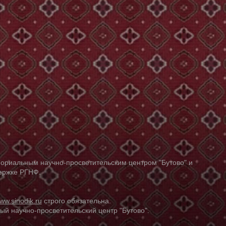
ориальным научно-просветительским центром "Бутово" и
держке РГНФ.
ww.sinodik.ru
строго обязательна.
й научно-просветительский центр "Бутово".