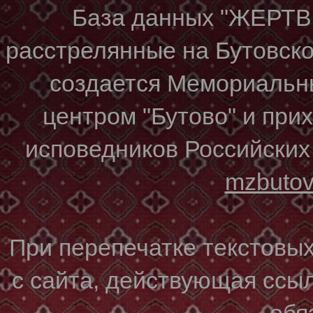
База данных "ЖЕР
расстрелянные на Бутовском
создается Мемориальн
центром "Бутово" и при
исповедников Российских
mzbuto
При перепечатке текстовы
с сайта, действующая ссы
обя