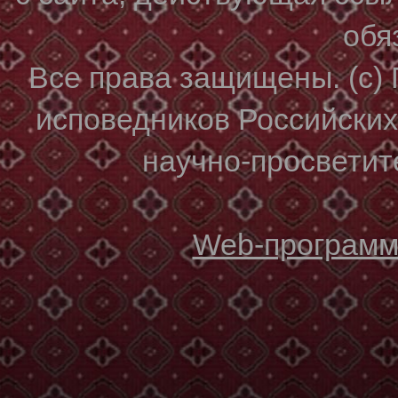
обя
Все права защищены. (с)
исповедников Российски
научно-просветите
Web-программи