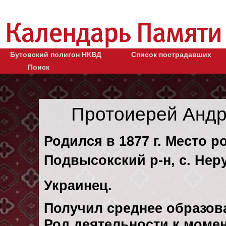
Бутовский полигон НКВД
Список пострадавших
Поиск
Протоиерей Андр
Родился в 1877 г. Место р
Подвысокский р-н, с. Нер
Украинец.
Получил среднее образов
Род деятельности к момен