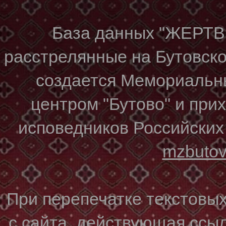
База данных "ЖЕР
расстрелянные на Бутовском
создается Мемориальн
центром "Бутово" и при
исповедников Российских
mzbuto
При перепечатке текстовы
с сайта, действующая ссы