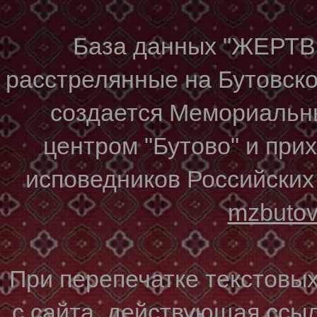
База данных "ЖЕР
расстрелянные на Бутовском
создается Мемориальн
центром "Бутово" и при
исповедников Российских
mzbuto
При перепечатке текстовы
с сайта, действующая ссы