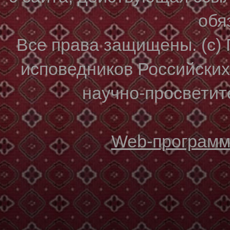
обя
Все права защищены. (с)
исповедников Российски
научно-просветите
Web-программи