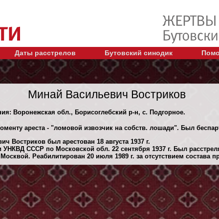
Даты расстрелов
Бутовский синодик
Помо
Минай Васильевич Востриков
ния: Воронежская обл., Борисоглебский р-н, с. Подгорное.
моменту ареста - "ломовой извозчик на собств. лошади". Был беспа
ч Востриков был арестован 18 августа 1937 г.
 УНКВД СССР по Московской обл. 22 сентября 1937 г. Был расстре
Москвой. Реабилитирован 20 июля 1989 г. за отсутствием состава п