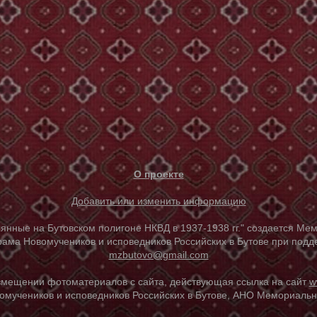
О проекте
Добавить или изменить информацию
е на Бутовском полигоне НКВД в 1937-1938 гг." создается Мем
ама Новомучеников и исповедников Российских в Бутове при под
mzbutovo@gmail.com
азмещении фотоматериалов с сайта, действующая ссылка на сайт
w
омучеников и исповедников Российских в Бутове, АНО Мемориальны