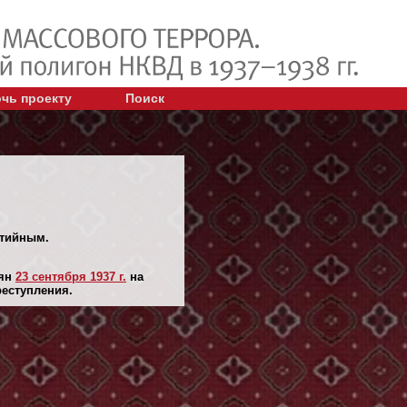
чь проекту
Поиск
ртийным.
лян
23 сентября 1937 г.
на
реступления.