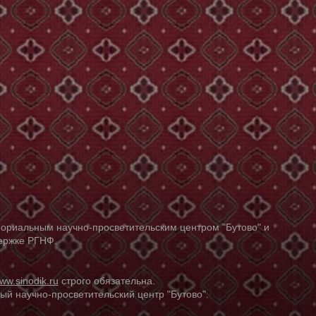
ориальным научно-просветительским центром "Бутово" и
держке РГНФ.
ww.sinodik.ru
строго обязательна.
й научно-просветительский центр "Бутово".