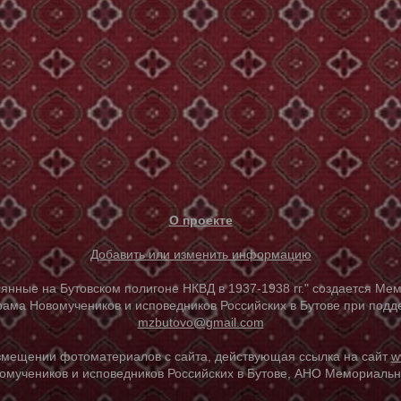
О проекте
Добавить или изменить информацию
е на Бутовском полигоне НКВД в 1937-1938 гг." создается Мем
ама Новомучеников и исповедников Российских в Бутове при под
mzbutovo@gmail.com
азмещении фотоматериалов с сайта, действующая ссылка на сайт
w
омучеников и исповедников Российских в Бутове, АНО Мемориальны