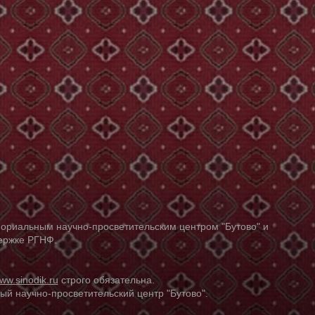
ориальным научно-просветительским центром "Бутово" и
держке РГНФ.
ww.sinodik.ru
строго обязательна.
й научно-просветительский центр "Бутово".