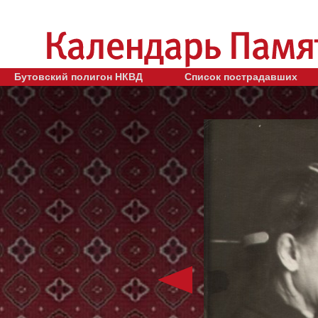
Бутовский полигон НКВД
Список пострадавших