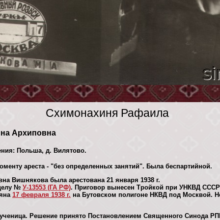
Схимонахиня Рафаила
ина Архиповна
ения: Польша, д. Вилятово.
оменту ареста - "без определенных занятий". Была беспартийной.
на Вишнякова была арестована 21 января 1938 г.
 делу №
У-13553 (ГА РФ)
. Приговор вынесен Тройкой при УНКВД СССР
ляна
17 февраля 1938 г.
на Бутовском полигоне НКВД под Москвой. Н
ученица. Решение принято Постановлением Священного Синода РП