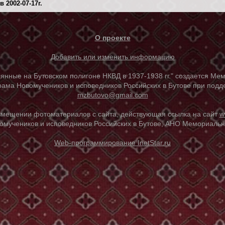
2002-07-17г.
О проекте
Добавить или изменить информацию
е на Бутовском полигоне НКВД в 1937-1938 гг." создается Мем
ама Новомучеников и исповедников Российских в Бутове при под
mzbutovo@gmail.com
азмещении фотоматериалов с сайта, действующая ссылка на сайт
w
омучеников и исповедников Российских в Бутове, АНО Мемориальны
Web-программирование InetStar.ru