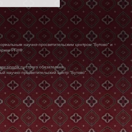
ориальным научно-просветительским центром "Бутово" и
держке РГНФ.
ww.sinodik.ru
строго обязательна.
й научно-просветительский центр "Бутово".