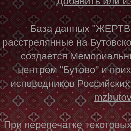
Добавить или 
База данных "ЖЕР
расстрелянные на Бутовском
создается Мемориальн
центром "Бутово" и при
исповедников Российских
mzbuto
При перепечатке текстовы