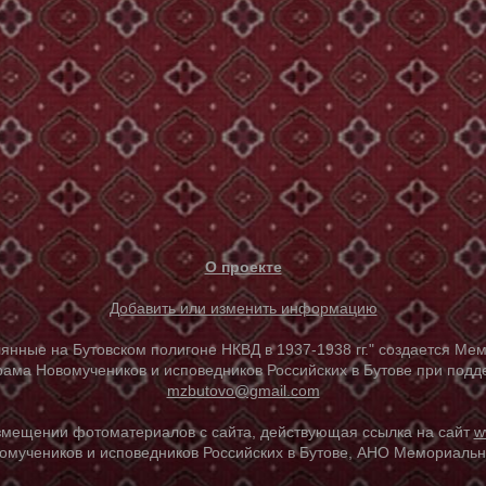
О проекте
Добавить или изменить информацию
е на Бутовском полигоне НКВД в 1937-1938 гг." создается Мем
ама Новомучеников и исповедников Российских в Бутове при под
mzbutovo@gmail.com
азмещении фотоматериалов с сайта, действующая ссылка на сайт
w
омучеников и исповедников Российских в Бутове, АНО Мемориальны