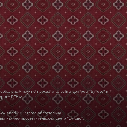
ориальным научно-просветительским центром "Бутово" и
держке РГНФ.
ww.sinodik.ru
строго обязательна.
й научно-просветительский центр "Бутово".