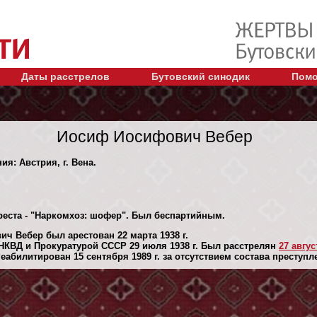
Даты расстрелов
Бутовский синодик
Помо
Иосиф Иосифович Вебер
ия: Австрия, г. Вена.
реста - "Наркомхоз: шофер". Был беспартийным.
ч Вебер был арестован 22 марта 1938 г.
НКВД и Прокуратурой СССР 29 июля 1938 г. Был расстрелян
27 авгус
абилитирован 15 сентября 1989 г. за отсутствием состава преступл