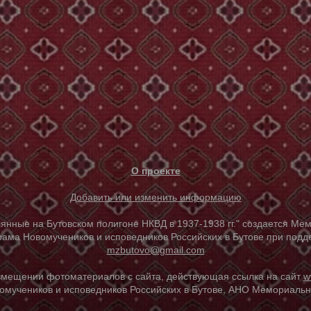
О проекте
Добавить или изменить информацию
е на Бутовском полигоне НКВД в 1937-1938 гг." создается Мем
ама Новомучеников и исповедников Российских в Бутове при под
mzbutovo@gmail.com
азмещении фотоматериалов с сайта, действующая ссылка на сайт
w
омучеников и исповедников Российских в Бутове, АНО Мемориальны