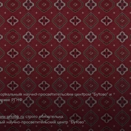
ориальным научно-просветительским центром "Бутово" и
держке РГНФ.
ww.sinodik.ru
строго обязательна.
й научно-просветительский центр "Бутово".