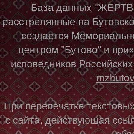
База данных "ЖЕР
расстрелянные на Бутовском
создается Мемориальн
центром "Бутово" и при
исповедников Российских
mzbuto
При перепечатке текстовы
с сайта, действующая ссы
обя