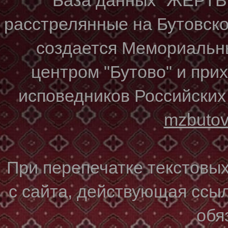
расстрелянные на Бутовском
создается Мемориальн
центром "Бутово" и при
исповедников Российских
mzbuto
При перепечатке текстовы
с сайта, действующая ссы
обя