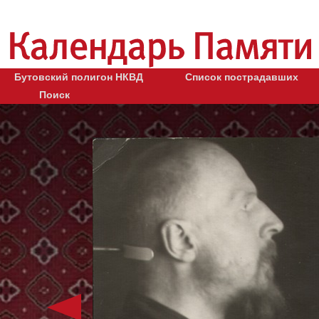
Бутовский полигон НКВД
Список пострадавших
Поиск