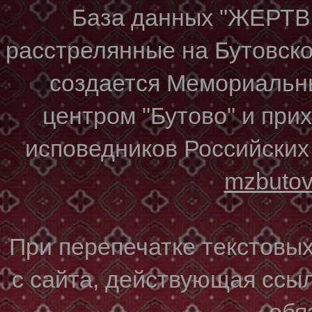
База данных "ЖЕР
расстрелянные на Бутовском
создается Мемориальн
центром "Бутово" и при
исповедников Российских
mzbuto
При перепечатке текстовы
с сайта, действующая ссы
обя