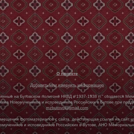
О проекте
Добавить или изменить информацию
е на Бутовском полигоне НКВД в 1937-1938 гг." создается Мем
ама Новомучеников и исповедников Российских в Бутове при под
mzbutovo@gmail.com
азмещении фотоматериалов с сайта, действующая ссылка на сайт
w
омучеников и исповедников Российских в Бутове, АНО Мемориальны