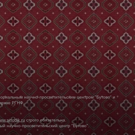
ориальным научно-просветительским центром "Бутово" и
держке РГНФ.
ww.sinodik.ru
строго обязательна.
й научно-просветительский центр "Бутово".