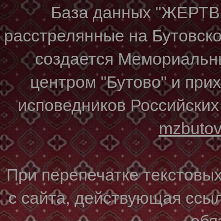
База данных "ЖЕР
расстрелянные на Бутовском
создается Мемориальн
центром "Бутово" и при
исповедников Российских
mzbuto
При перепечатке текстовы
с сайта, действующая ссы
обя