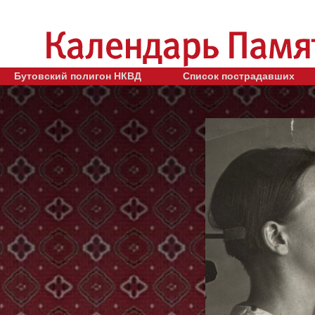
Бутовский полигон НКВД
Список пострадавших